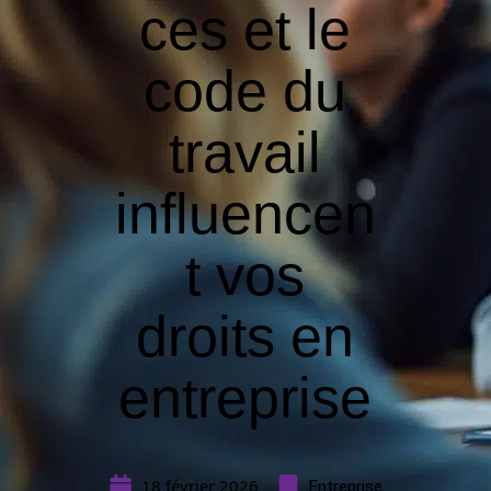
ces et le
code du
travail
influencen
t vos
droits en
entreprise
18 février 2026
Entreprise