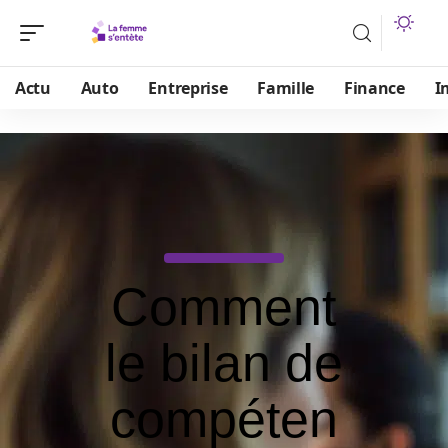
Actu
Auto
Entreprise
Famille
Finance
I
Comment
le bilan de
compéten