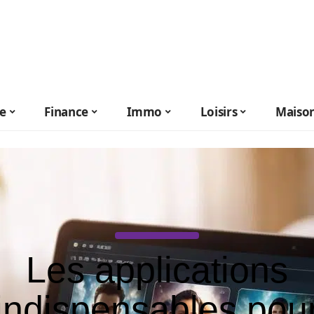
le
Finance
Immo
Loisirs
Maiso
Les applications
indispensables pou