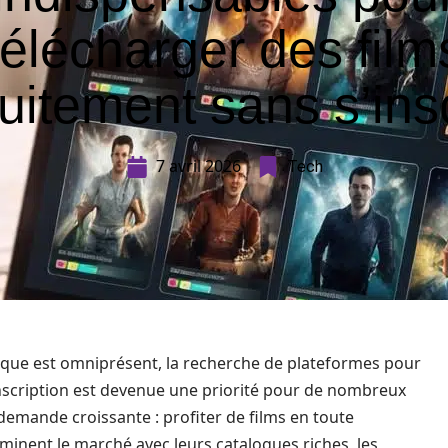
télécharger des film
uitement sans s’ins
7 avril 2026
Tech
que est omniprésent, la recherche de plateformes pour
nscription est devenue une priorité pour de nombreux
demande croissante : profiter de films en toute
minent le marché avec leurs catalogues riches, les