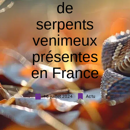
de
serpents
venimeux
présentes
en France
16 juillet 2024
Actu