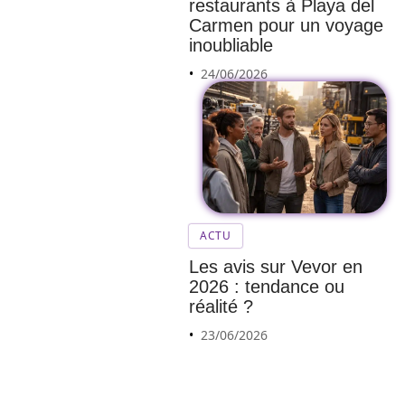
restaurants à Playa del
Carmen pour un voyage
inoubliable
24/06/2026
Les
perfor
ACTU
mance
Les avis sur Vevor en
s de la
2026 : tendance ou
Tesla
réalité ?
Model
23/06/2026
3
d’occa