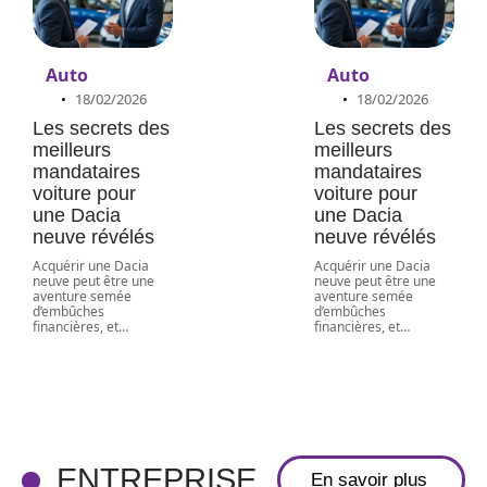
Auto
Auto
18/02/2026
18/02/2026
Les secrets des
Les secrets des
meilleurs
meilleurs
mandataires
mandataires
voiture pour
voiture pour
une Dacia
une Dacia
neuve révélés
neuve révélés
Acquérir une Dacia
Acquérir une Dacia
neuve peut être une
neuve peut être une
aventure semée
aventure semée
d’embûches
d’embûches
financières, et
…
financières, et
…
Massage en
entreprise :
une solution
innovante
pour réduire
ENTREPRISE
En savoir plus