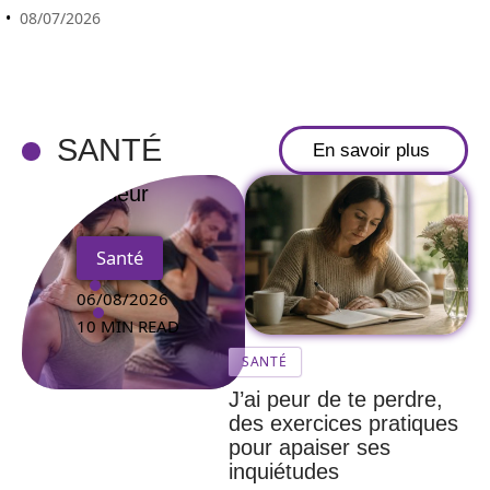
d’auto-
08/07/2026
massage
peut
améliorer
votre posture
SANTÉ
En savoir plus
et réduire la
douleur
Santé
06/08/2026
10 MIN READ
SANTÉ
J’ai peur de te perdre,
des exercices pratiques
pour apaiser ses
inquiétudes