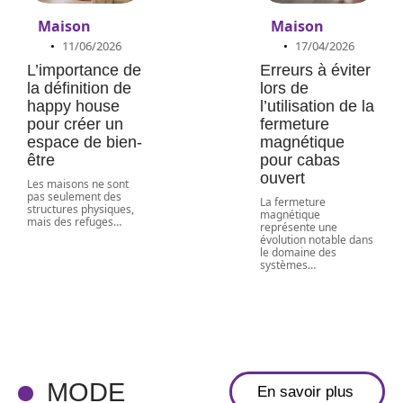
Maison
Maison
11/06/2026
17/04/2026
L’importance de
Erreurs à éviter
la définition de
lors de
happy house
l’utilisation de la
pour créer un
fermeture
espace de bien-
magnétique
être
pour cabas
ouvert
Les maisons ne sont
pas seulement des
La fermeture
structures physiques,
magnétique
mais des refuges
…
représente une
évolution notable dans
le domaine des
systèmes
…
Pull en laine
rétréci :
comment
faire, sans
MODE
En savoir plus
effet