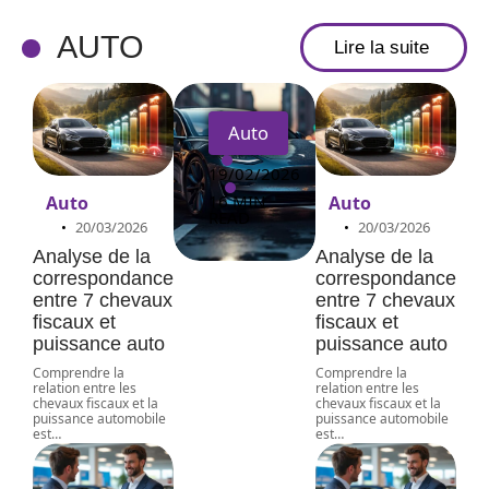
sion
révélée
AUTO
Lire la suite
s
Auto
19/02/2026
16 MIN
Auto
Auto
READ
20/03/2026
20/03/2026
Analyse de la
Analyse de la
correspondance
correspondance
entre 7 chevaux
entre 7 chevaux
fiscaux et
fiscaux et
puissance auto
puissance auto
Comprendre la
Comprendre la
relation entre les
relation entre les
chevaux fiscaux et la
chevaux fiscaux et la
puissance automobile
puissance automobile
est
…
est
…