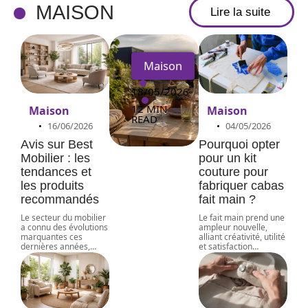
terrass
MAISON
Lire la suite
e
Maison
18/05/2026
12 MIN
Maison
Maison
READ
16/06/2026
04/05/2026
Avis sur Best
Pourquoi opter
Mobilier : les
pour un kit
tendances et
couture pour
les produits
fabriquer cabas
recommandés
fait main ?
Le secteur du mobilier
Le fait main prend une
a connu des évolutions
ampleur nouvelle,
marquantes ces
alliant créativité, utilité
dernières années,
…
et satisfaction
…