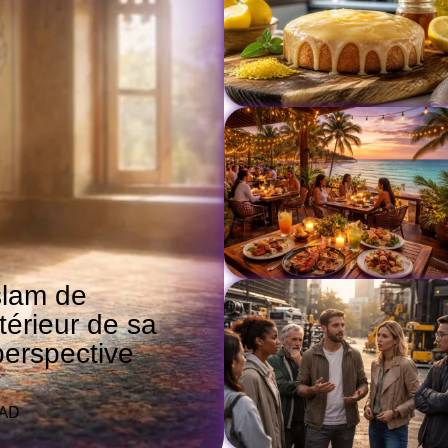
islam de
térieur de sa
perspective
EAD