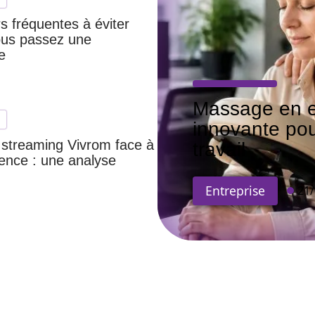
s fréquentes à éviter
ous passez une
e
Massage en en
innovante pou
e streaming Vivrom face à
travail
rence : une analyse
Entreprise
21