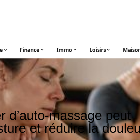
le
Finance
Immo
Loisirs
Maiso
r d’auto-massage peut
ture et réduire la douleu