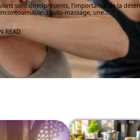
sions sont omniprésents, l'importance de la déte
 incontournable. L'auto-massage, une
…
IN READ