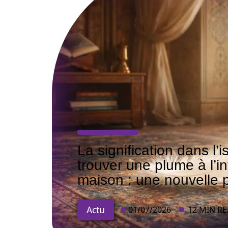
La signification dans l’
trouver une plume à l’in
maison : une nouvelle 
Actu
01/07/2026
12 MIN R