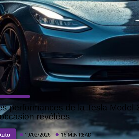
es performances de la Tesla Model 
’occasion révélées
Auto
19/02/2026
16 MIN READ