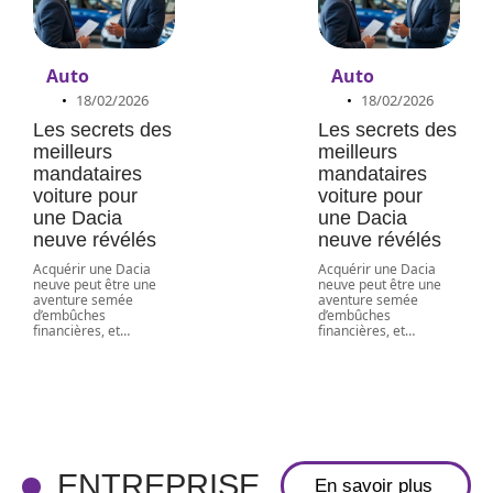
Auto
Auto
18/02/2026
18/02/2026
Les secrets des
Les secrets des
meilleurs
meilleurs
mandataires
mandataires
voiture pour
voiture pour
une Dacia
une Dacia
neuve révélés
neuve révélés
Acquérir une Dacia
Acquérir une Dacia
neuve peut être une
neuve peut être une
aventure semée
aventure semée
d’embûches
d’embûches
financières, et
…
financières, et
…
Massage en
entreprise :
une solution
innovante
pour réduire
ENTREPRISE
En savoir plus