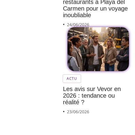
restaurants à Playa del
Carmen pour un voyage
inoubliable
24/06/2026
Les
perfor
ACTU
mance
Les avis sur Vevor en
s de la
2026 : tendance ou
Tesla
réalité ?
Model
23/06/2026
3
d’occa