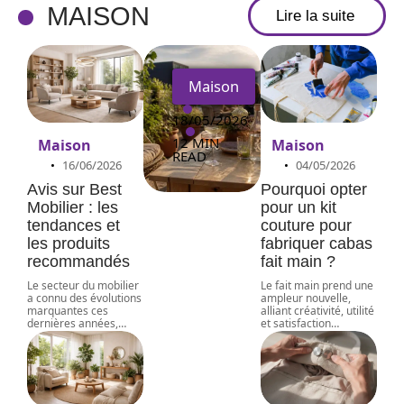
terrass
MAISON
Lire la suite
e
Maison
18/05/2026
12 MIN
Maison
Maison
READ
16/06/2026
04/05/2026
Avis sur Best
Pourquoi opter
Mobilier : les
pour un kit
tendances et
couture pour
les produits
fabriquer cabas
recommandés
fait main ?
Le secteur du mobilier
Le fait main prend une
a connu des évolutions
ampleur nouvelle,
marquantes ces
alliant créativité, utilité
dernières années,
…
et satisfaction
…