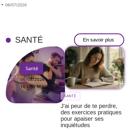
d’auto-
08/07/2026
massage
peut
améliorer
votre posture
SANTÉ
En savoir plus
et réduire la
douleur
Santé
06/08/2026
10 MIN READ
SANTÉ
J’ai peur de te perdre,
des exercices pratiques
pour apaiser ses
inquiétudes