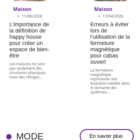
Maison
Maison
11/06/2026
17/04/2026
L’importance de
Erreurs à éviter
la définition de
lors de
happy house
l’utilisation de la
pour créer un
fermeture
espace de bien-
magnétique
être
pour cabas
ouvert
Les maisons ne sont
pas seulement des
La fermeture
structures physiques,
magnétique
mais des refuges
…
représente une
évolution notable dans
le domaine des
systèmes
…
Pull en laine
rétréci :
comment
faire, sans
MODE
En savoir plus
effet