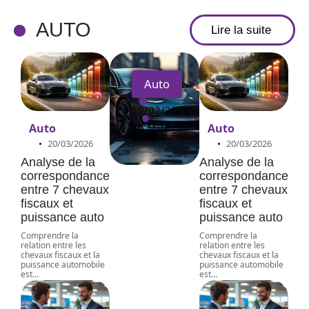
sion
révélée
AUTO
Lire la suite
s
Auto
19/02/2026
16 MIN
Auto
Auto
READ
20/03/2026
20/03/2026
Analyse de la
Analyse de la
correspondance
correspondance
entre 7 chevaux
entre 7 chevaux
fiscaux et
fiscaux et
puissance auto
puissance auto
Comprendre la
Comprendre la
relation entre les
relation entre les
chevaux fiscaux et la
chevaux fiscaux et la
puissance automobile
puissance automobile
est
…
est
…